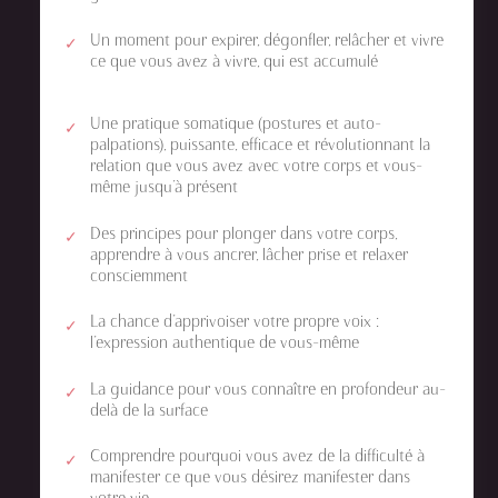
Un moment pour expirer, dégonfler, relâcher et vivre
ce que vous avez à vivre, qui est accumulé
Une pratique somatique (postures et auto-
palpations), puissante, efficace et révolutionnant la
relation que vous avez avec votre corps et vous-
même jusqu’à présent
Des principes pour plonger dans votre corps,
apprendre à vous ancrer, lâcher prise et relaxer
consciemment
La chance d’apprivoiser votre propre voix :
l’expression authentique de vous-même
La guidance pour vous connaître en profondeur au-
delà de la surface
Comprendre pourquoi vous avez de la difficulté à
manifester ce que vous désirez manifester dans