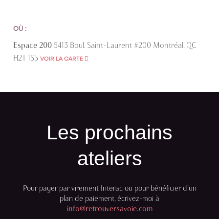
OÙ :
Espace 200
5413 Boul. Saint-Laurent #200
Montréal, QC
H2T 1S5
VOIR LA CARTE
Les prochains
ateliers
Pour payer par virement Interac ou pour bénéficier d’un
plan de paiement,
écrivez-moi à
info@retrouversavoie.com