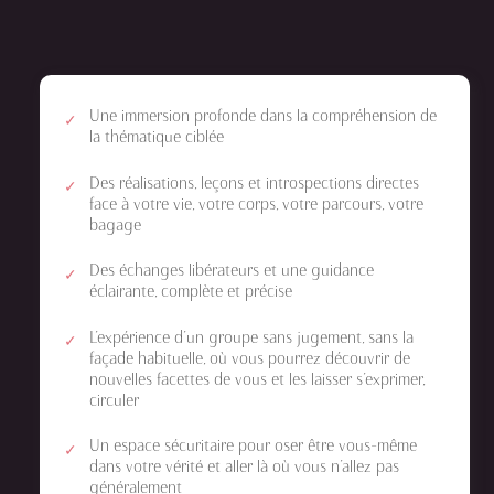
Une immersion profonde dans la compréhension de
la thématique ciblée
Des réalisations, leçons et introspections directes
face à votre vie, votre corps, votre parcours, votre
bagage
Des échanges libérateurs et une guidance
éclairante, complète et précise
L’expérience d’un groupe sans jugement, sans la
façade habituelle, où vous pourrez découvrir de
nouvelles facettes de vous et les laisser s’exprimer,
circuler
Un espace sécuritaire pour oser être vous-même
dans votre vérité et aller là où vous n’allez pas
généralement