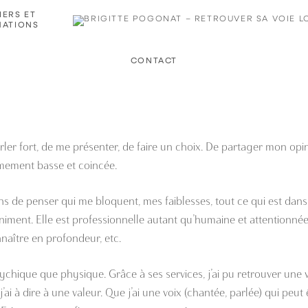
IERS ET
ATIONS
CONTACT
arler fort, de me présenter, de faire un choix. De partager mon opi
rêmement basse et coincée.
ns de penser qui me bloquent, mes faiblesses, tout ce qui est dan
iniment. Elle est professionnelle autant qu’humaine et attentionnée
naître en profondeur, etc.
sychique que physique. Grâce à ses services, j’ai pu retrouver une vo
i à dire à une valeur. Que j’ai une voix (chantée, parlée) qui peut