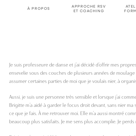
Passer
APPROCHE RSV
ATEL
À PROPOS
ET COACHING
FORM
au
contenu
Je suis professeure de danse et j’ai décidé d’offrir mes propre
ensevelie sous des couches de plusieurs années de moulage et d
assumer certaines parties de moi que je voulais nier, à orga
Aussi, je suis une personne très sensible et lorsque j’ai com
Brigitte m’a aidé à garder le focus droit devant, sans nier m
ce que je fais. À me retrouver moi. Elle m’a aussi montré comm
beaucoup plus satisfaits. Je me sens plus accomplie. Je perds